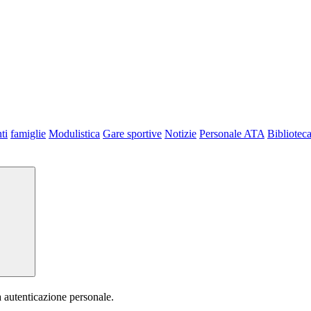
ti
famiglie
Modulistica
Gare sportive
Notizie
Personale ATA
Bibliotec
a autenticazione personale.