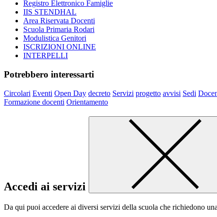
Registro Elettronico Famiglie
IIS STENDHAL
Area Riservata Docenti
Scuola Primaria Rodari
Modulistica Genitori
ISCRIZIONI ONLINE
INTERPELLI
Potrebbero interessarti
Circolari
Eventi
Open Day
decreto
Servizi
progetto
avvisi
Sedi
Docen
Formazione docenti
Orientamento
Accedi ai servizi
Da qui puoi accedere ai diversi servizi della scuola che richiedono un