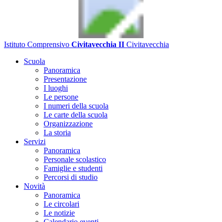
Istituto Comprensivo
Civitavecchia II
Civitavecchia
Scuola
Panoramica
Presentazione
I luoghi
Le persone
I numeri della scuola
Le carte della scuola
Organizzazione
La storia
Servizi
Panoramica
Personale scolastico
Famiglie e studenti
Percorsi di studio
Novità
Panoramica
Le circolari
Le notizie
Calendario eventi