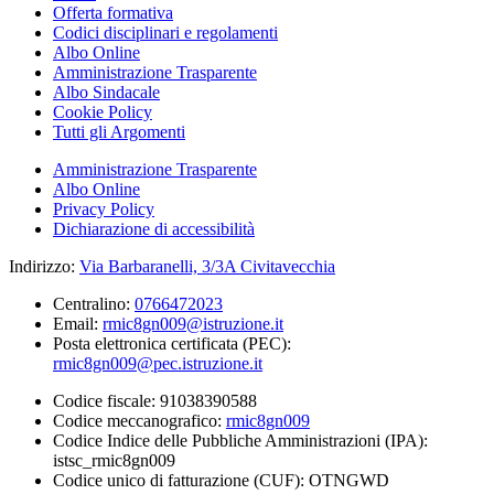
Offerta formativa
Codici disciplinari e regolamenti
Albo Online
Amministrazione Trasparente
Albo Sindacale
Cookie Policy
Tutti gli Argomenti
Amministrazione Trasparente
Albo Online
Privacy Policy
Dichiarazione di accessibilità
Indirizzo:
Via Barbaranelli, 3/3A Civitavecchia
Centralino:
0766472023
Email:
rmic8gn009@istruzione.it
Posta elettronica certificata (PEC):
rmic8gn009@pec.istruzione.it
Codice fiscale: 91038390588
Codice meccanografico:
rmic8gn009
Codice Indice delle Pubbliche Amministrazioni (IPA):
istsc_rmic8gn009
Codice unico di fatturazione (CUF): OTNGWD