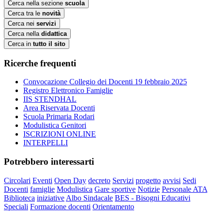
Cerca nella sezione
scuola
Cerca tra le
novità
Cerca nei
servizi
Cerca nella
didattica
Cerca in
tutto il sito
Ricerche frequenti
Convocazione Collegio dei Docenti 19 febbraio 2025
Registro Elettronico Famiglie
IIS STENDHAL
Area Riservata Docenti
Scuola Primaria Rodari
Modulistica Genitori
ISCRIZIONI ONLINE
INTERPELLI
Potrebbero interessarti
Circolari
Eventi
Open Day
decreto
Servizi
progetto
avvisi
Sedi
Docenti
famiglie
Modulistica
Gare sportive
Notizie
Personale ATA
Biblioteca
iniziative
Albo Sindacale
BES - Bisogni Educativi
Speciali
Formazione docenti
Orientamento