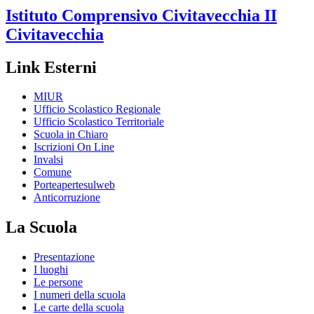
Istituto Comprensivo
Civitavecchia II
Civitavecchia
Link Esterni
MIUR
Ufficio Scolastico Regionale
Ufficio Scolastico Territoriale
Scuola in Chiaro
Iscrizioni On Line
Invalsi
Comune
Porteapertesulweb
Anticorruzione
La Scuola
Presentazione
I luoghi
Le persone
I numeri della scuola
Le carte della scuola