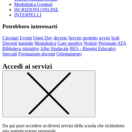
Modulistica Genitori
ISCRIZIONI ONLINE
INTERPELLI
Potrebbero interessarti
Circolari
Eventi
Open Day
decreto
Servizi
progetto
avvisi
Sedi
Docenti
famiglie
Modulistica
Gare sportive
Notizie
Personale ATA
Biblioteca
iniziative
Albo Sindacale
BES - Bisogni Educativi
Speciali
Formazione docenti
Orientamento
Accedi ai servizi
Da qui puoi accedere ai diversi servizi della scuola che richiedono
una autenticazione personale.