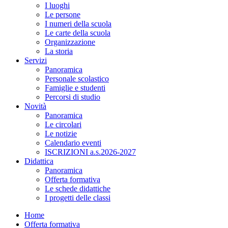
I luoghi
Le persone
I numeri della scuola
Le carte della scuola
Organizzazione
La storia
Servizi
Panoramica
Personale scolastico
Famiglie e studenti
Percorsi di studio
Novità
Panoramica
Le circolari
Le notizie
Calendario eventi
ISCRIZIONI a.s.2026-2027
Didattica
Panoramica
Offerta formativa
Le schede didattiche
I progetti delle classi
Home
Offerta formativa