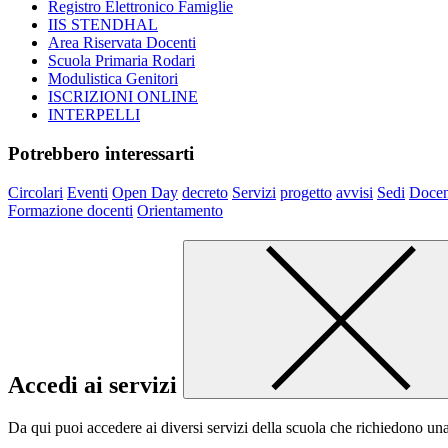
Registro Elettronico Famiglie
IIS STENDHAL
Area Riservata Docenti
Scuola Primaria Rodari
Modulistica Genitori
ISCRIZIONI ONLINE
INTERPELLI
Potrebbero interessarti
Circolari
Eventi
Open Day
decreto
Servizi
progetto
avvisi
Sedi
Docen
Formazione docenti
Orientamento
Accedi ai servizi
Da qui puoi accedere ai diversi servizi della scuola che richiedono un