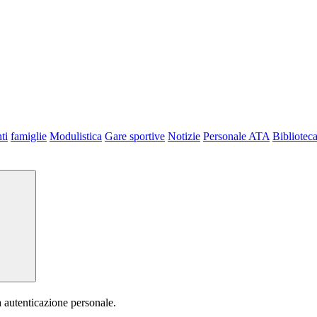
ti
famiglie
Modulistica
Gare sportive
Notizie
Personale ATA
Bibliotec
a autenticazione personale.