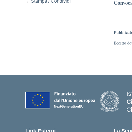
Stampa / Condividi
Convoc
Pubblicat
Eccetto dov
I
C
C
Link Esterni
La Scu