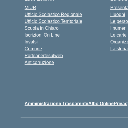
MIUR
Present
Ufficio Scolastico Regionale
I luoghi
Ufficio Scolastico Territoriale
Le pers
Scuola in Chiaro
I numeri
Iscrizioni On Line
Le carte
Invalsi
Organiz
Comune
La storia
Porteapertesulweb
Anticorruzione
Amministrazione Trasparente
Albo Online
Privac