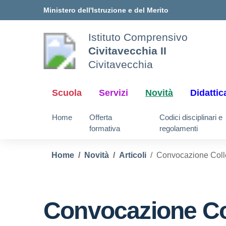
Vai ai contenuti
Vai al menu di navigazione
Vai al footer
Ministero dell'Istruzione e del Merito
Istituto Comprensivo
Civitavecchia II
Civitavecchia
Scuola
Servizi
Novità
Didattic
Home
Offerta
Codici disciplinari e
formativa
regolamenti
Home
Novità
Articoli
Convocazione Colle
Convocazione Col