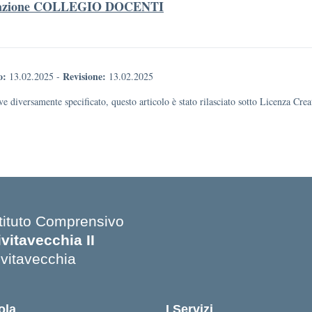
azione COLLEGIO DOCENTI
o:
Revisione:
13.02.2025
-
13.02.2025
e diversamente specificato, questo articolo è stato rilasciato sotto Licenza Cr
stituto Comprensivo
ivitavecchia II
ivitavecchia
ola
I Servizi