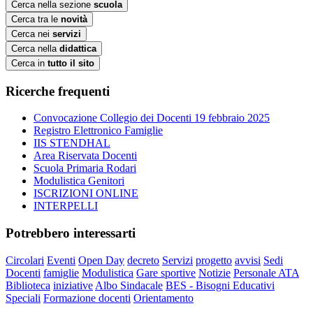
Cerca nella sezione
scuola
Cerca tra le
novità
Cerca nei
servizi
Cerca nella
didattica
Cerca in
tutto il sito
Ricerche frequenti
Convocazione Collegio dei Docenti 19 febbraio 2025
Registro Elettronico Famiglie
IIS STENDHAL
Area Riservata Docenti
Scuola Primaria Rodari
Modulistica Genitori
ISCRIZIONI ONLINE
INTERPELLI
Potrebbero interessarti
Circolari
Eventi
Open Day
decreto
Servizi
progetto
avvisi
Sedi
Docenti
famiglie
Modulistica
Gare sportive
Notizie
Personale ATA
Biblioteca
iniziative
Albo Sindacale
BES - Bisogni Educativi
Speciali
Formazione docenti
Orientamento