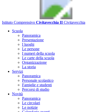
Istituto Comprensivo
Civitavecchia II
Civitavecchia
Scuola
Panoramica
Presentazione
I luoghi
Le persone
I numeri della scuola
Le carte della scuola
Organizzazione
La storia
Servizi
Panoramica
Personale scolastico
Famiglie e studenti
Percorsi di studio
Novità
Panoramica
Le circolari
Le notizie
Calendario eventi