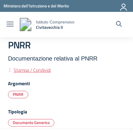
Vai ai contenuti
Vai al menu di navigazione
Vai al footer
Ministero dell'Istruzione e del Merito
Istituto Comprensivo
Civitavecchia II
PNRR
Documentazione relativa al PNRR
Stampa / Condividi
Argomenti
PNRR
Tipologia
Documento Generico