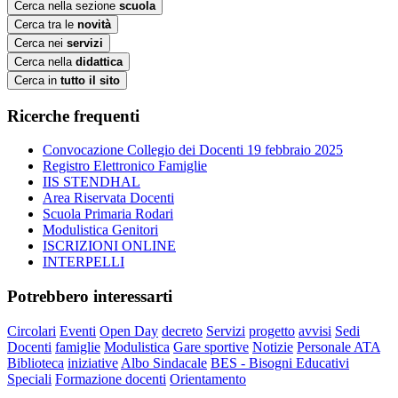
Cerca nella sezione
scuola
Cerca tra le
novità
Cerca nei
servizi
Cerca nella
didattica
Cerca in
tutto il sito
Ricerche frequenti
Convocazione Collegio dei Docenti 19 febbraio 2025
Registro Elettronico Famiglie
IIS STENDHAL
Area Riservata Docenti
Scuola Primaria Rodari
Modulistica Genitori
ISCRIZIONI ONLINE
INTERPELLI
Potrebbero interessarti
Circolari
Eventi
Open Day
decreto
Servizi
progetto
avvisi
Sedi
Docenti
famiglie
Modulistica
Gare sportive
Notizie
Personale ATA
Biblioteca
iniziative
Albo Sindacale
BES - Bisogni Educativi
Speciali
Formazione docenti
Orientamento