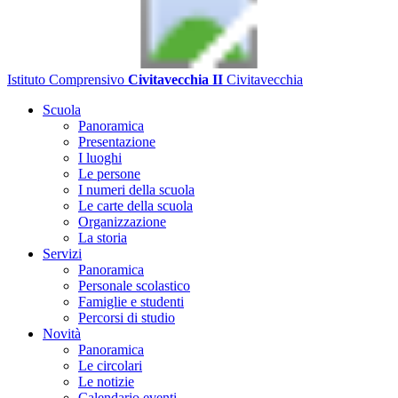
Istituto Comprensivo
Civitavecchia II
Civitavecchia
Scuola
Panoramica
Presentazione
I luoghi
Le persone
I numeri della scuola
Le carte della scuola
Organizzazione
La storia
Servizi
Panoramica
Personale scolastico
Famiglie e studenti
Percorsi di studio
Novità
Panoramica
Le circolari
Le notizie
Calendario eventi