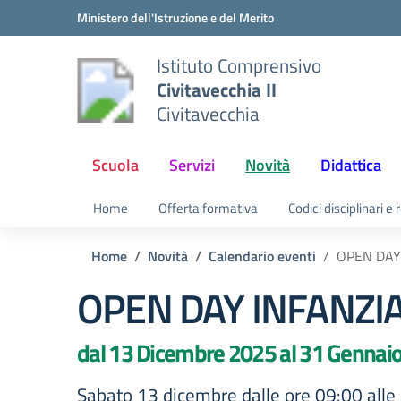
Vai ai contenuti
Vai al menu di navigazione
Vai al footer
Ministero dell'Istruzione e del Merito
Istituto Comprensivo
Civitavecchia II
Civitavecchia
Scuola
Servizi
Novità
Didattica
Home
Offerta formativa
Codici disciplinari e
Home
Novità
Calendario eventi
OPEN DAY
OPEN DAY INFANZI
dal 13 Dicembre 2025 al 31 Gennai
Sabato 13 dicembre dalle ore 09:00 alle