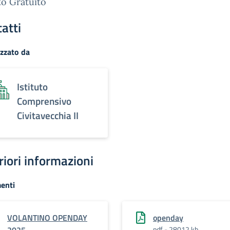
o Gratuito
atti
zzato da
Istituto
Comprensivo
Civitavecchia II
riori informazioni
enti
VOLANTINO OPENDAY
openday
pdf - 28012 kb