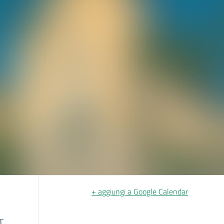
+ aggiungi a Google Calendar
r