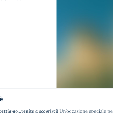
'è
pettiamo…venite a scoprirci!
Un’occasione speciale pe