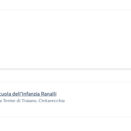
cuola dell’Infanzia Ranalli
a Terme di Traiano, Civitavecchia