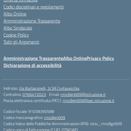
Codici disciplinari e regolamenti
Albo Online
Amministrazione Trasparente
Albo Sindacale
Cookie Policy
Tutti gli Argomenti
Amministrazione Trasparente
Albo Online
Privacy Policy
Dichiarazione di accessibilità
Indirizzo:
Via Barbaranelli, 3/3A Civitavecchia
Centralino:
0766472023
Email:
rmic8gn009@istruzione.it
Posta elettronica certificata (PEC):
rmic8gn009@pec.istruzione.it
Codice fiscale: 91038390588
Codice meccanografico:
rmic8gn009
Codice Indice delle Pubbliche Amministrazioni (IPA): istsc_rmic8gn009
Codice unico di fatturazione (CUF): OTNGWD