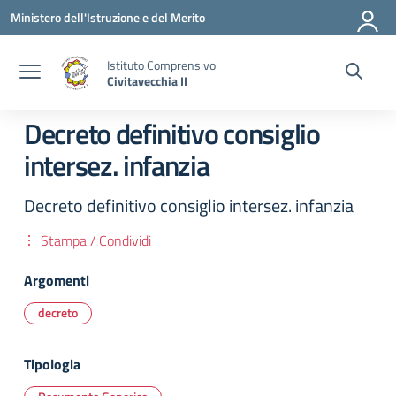
Vai ai contenuti
Vai al menu di navigazione
Vai al footer
Ministero dell'Istruzione e del Merito
Istituto Comprensivo
Civitavecchia II
Decreto definitivo consiglio
intersez. infanzia
Decreto definitivo consiglio intersez. infanzia
Stampa / Condividi
Argomenti
decreto
Tipologia