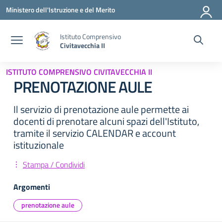
Vai ai contenuti
Vai al menu di navigazione
Vai al footer
Ministero dell'Istruzione e del Merito
Istituto Comprensivo
Civitavecchia II
ISTITUTO COMPRENSIVO CIVITAVECCHIA II
PRENOTAZIONE AULE
Il servizio di prenotazione aule permette ai
docenti di prenotare alcuni spazi dell'Istituto,
tramite il servizio CALENDAR e account
istituzionale
Stampa / Condividi
Argomenti
prenotazione aule