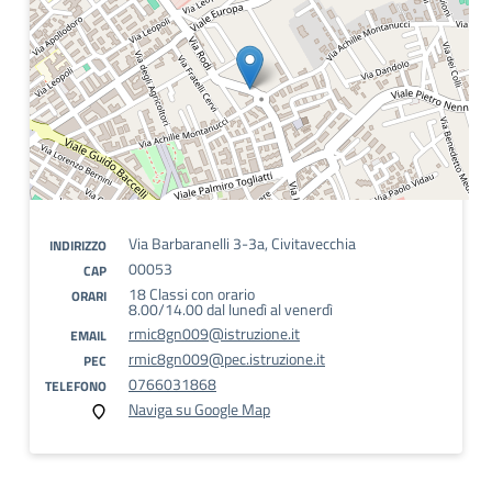
Via Barbaranelli 3-3a, Civitavecchia
INDIRIZZO
00053
CAP
18 Classi con orario
ORARI
8.00/14.00 dal lunedì al venerdì
rmic8gn009@istruzione.it
EMAIL
rmic8gn009@pec.istruzione.it
PEC
0766031868
TELEFONO
Naviga su Google Map