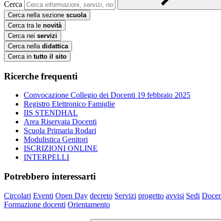
Cerca
Cerca nella sezione
scuola
Cerca tra le
novità
Cerca nei
servizi
Cerca nella
didattica
Cerca in
tutto il sito
Ricerche frequenti
Convocazione Collegio dei Docenti 19 febbraio 2025
Registro Elettronico Famiglie
IIS STENDHAL
Area Riservata Docenti
Scuola Primaria Rodari
Modulistica Genitori
ISCRIZIONI ONLINE
INTERPELLI
Potrebbero interessarti
Circolari
Eventi
Open Day
decreto
Servizi
progetto
avvisi
Sedi
Docen
Formazione docenti
Orientamento