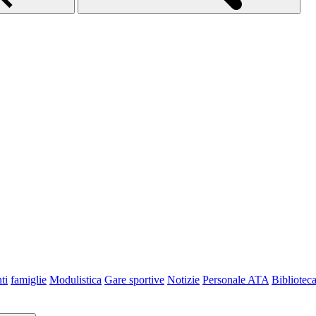
ti
famiglie
Modulistica
Gare sportive
Notizie
Personale ATA
Bibliotec