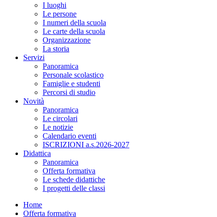
I luoghi
Le persone
I numeri della scuola
Le carte della scuola
Organizzazione
La storia
Servizi
Panoramica
Personale scolastico
Famiglie e studenti
Percorsi di studio
Novità
Panoramica
Le circolari
Le notizie
Calendario eventi
ISCRIZIONI a.s.2026-2027
Didattica
Panoramica
Offerta formativa
Le schede didattiche
I progetti delle classi
Home
Offerta formativa