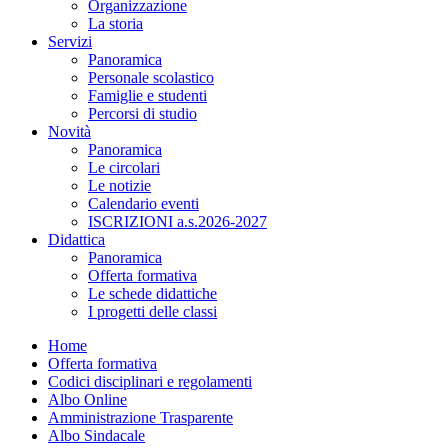
Organizzazione
La storia
Servizi
Panoramica
Personale scolastico
Famiglie e studenti
Percorsi di studio
Novità
Panoramica
Le circolari
Le notizie
Calendario eventi
ISCRIZIONI a.s.2026-2027
Didattica
Panoramica
Offerta formativa
Le schede didattiche
I progetti delle classi
Home
Offerta formativa
Codici disciplinari e regolamenti
Albo Online
Amministrazione Trasparente
Albo Sindacale