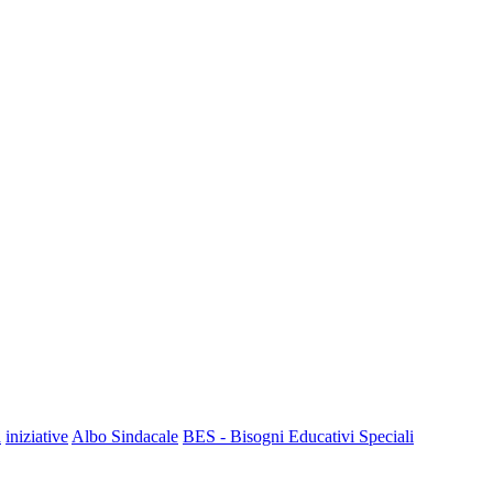
a
iniziative
Albo Sindacale
BES - Bisogni Educativi Speciali