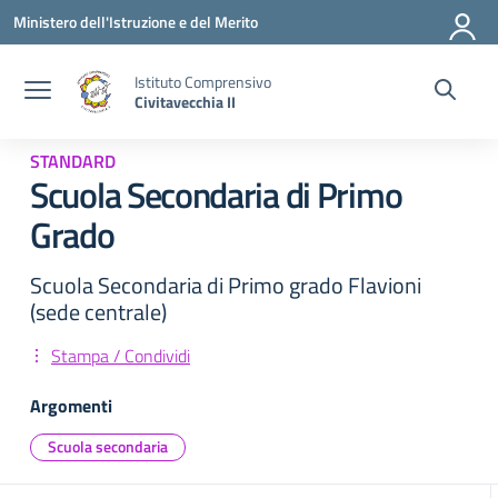
Vai ai contenuti
Vai al menu di navigazione
Vai al footer
Ministero dell'Istruzione e del Merito
Istituto Comprensivo
Civitavecchia II
STANDARD
Scuola Secondaria di Primo
Grado
Scuola Secondaria di Primo grado Flavioni
(sede centrale)
Stampa / Condividi
Argomenti
Scuola secondaria