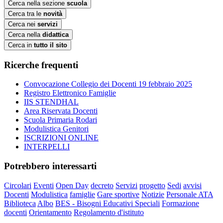
Cerca nella sezione
scuola
Cerca tra le
novità
Cerca nei
servizi
Cerca nella
didattica
Cerca in
tutto il sito
Ricerche frequenti
Convocazione Collegio dei Docenti 19 febbraio 2025
Registro Elettronico Famiglie
IIS STENDHAL
Area Riservata Docenti
Scuola Primaria Rodari
Modulistica Genitori
ISCRIZIONI ONLINE
INTERPELLI
Potrebbero interessarti
Circolari
Eventi
Open Day
decreto
Servizi
progetto
Sedi
avvisi
Docenti
Modulistica
famiglie
Gare sportive
Notizie
Personale ATA
Biblioteca
Albo
BES - Bisogni Educativi Speciali
Formazione
docenti
Orientamento
Regolamento d'istituto