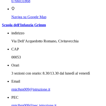
0766031868
Naviga su Google Map
Scuola dell'Infanzia Grimm
indirizzo
Via Dell’Acquedotto Romano, Civitavecchia
CAP
00053
Orari
3 sezioni con orario: 8.30/13.30 dal lunedì al venerdì
Email
rmic8gn009@istruzione.it
PEC
rmic8gn009@pec.istruzione.it