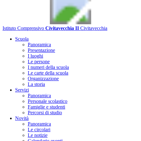
Istituto Comprensivo
Civitavecchia II
Civitavecchia
Scuola
Panoramica
Presentazione
I luoghi
Le persone
I numeri della scuola
Le carte della scuola
Organizzazione
La storia
Servizi
Panoramica
Personale scolastico
Famiglie e studenti
Percorsi di studio
Novità
Panoramica
Le circolari
Le notizie
Calendario eventi