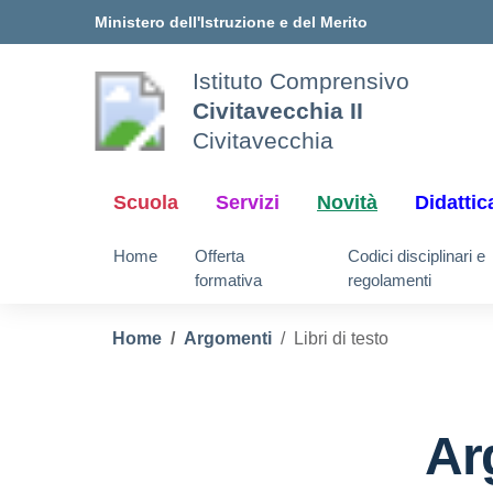
Vai ai contenuti
Vai al menu di navigazione
Vai al footer
Ministero dell'Istruzione e del Merito
Istituto Comprensivo
Civitavecchia II
Civitavecchia
Scuola
Servizi
Novità
Didattic
Home
Offerta
Codici disciplinari e
formativa
regolamenti
Home
Argomenti
Libri di testo
Ar