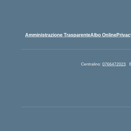
Amministrazione Trasparente
Albo Online
Privac
Centralino:
0766472023