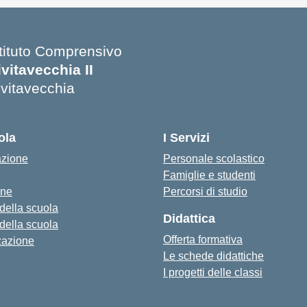
stituto Comprensivo
ivitavecchia II
ivitavecchia
ola
I Servizi
azione
Personale scolastico
Famiglie e studenti
one
Percorsi di studio
 della scuola
Didattica
 della scuola
Offerta formativa
zazione
Le schede didattiche
I progetti delle classi