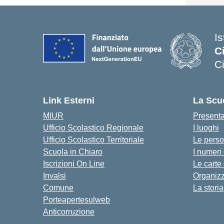
I
C
C
Link Esterni
La Scu
MIUR
Present
Ufficio Scolastico Regionale
I luoghi
Ufficio Scolastico Territoriale
Le pers
Scuola in Chiaro
I numeri
Iscrizioni On Line
Le carte
Invalsi
Organiz
Comune
La storia
Porteapertesulweb
Anticorruzione