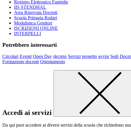
Registro Elettronico Famiglie
IIS STENDHAL
Area Riservata Docenti
Scuola Primaria Rodari
Modulistica Genitori
ISCRIZIONI ONLINE
INTERPELLI
Potrebbero interessarti
Circolari
Eventi
Open Day
decreto
Servizi
progetto
avvisi
Sedi
Docen
Formazione docenti
Orientamento
Accedi ai servizi
Da qui puoi accedere ai diversi servizi della scuola che richiedono un