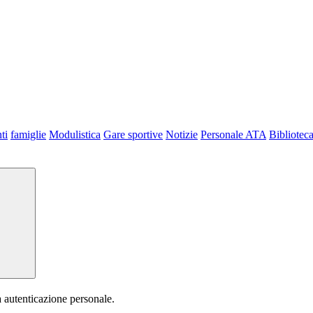
ti
famiglie
Modulistica
Gare sportive
Notizie
Personale ATA
Bibliotec
a autenticazione personale.