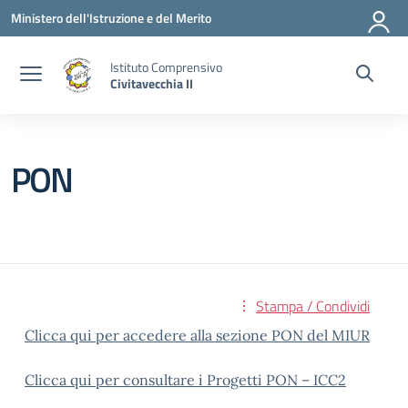
Vai ai contenuti
Vai al menu di navigazione
Vai al footer
Ministero dell'Istruzione e del Merito
Istituto Comprensivo
Civitavecchia II
PON
Stampa / Condividi
Clicca qui per accedere alla sezione PON del MIUR
Clicca qui per consultare i Progetti PON – ICC2