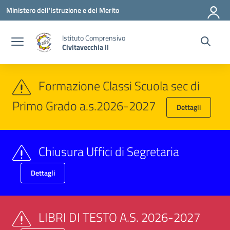
Vai ai contenuti
Vai al menu di navigazione
Vai al footer
Ministero dell'Istruzione e del Merito
Istituto Comprensivo
Civitavecchia II
Formazione Classi Scuola sec di
Primo Grado a.s.2026-2027
Dettagli
Chiusura Uffici di Segretaria
Dettagli
LIBRI DI TESTO A.S. 2026-2027