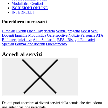
Modulistica Genitori
ISCRIZIONI ONLINE
INTERPELLI
Potrebbero interessarti
Circolari
Eventi
Open Day
decreto
Servizi
progetto
avvisi
Sedi
Docenti
famiglie
Modulistica
Gare sportive
Notizie
Personale ATA
Biblioteca
iniziative
Albo Sindacale
BES - Bisogni Educativi
Speciali
Formazione docenti
Orientamento
Accedi ai servizi
Da qui puoi accedere ai diversi servizi della scuola che richiedono
una autenticazione personale.