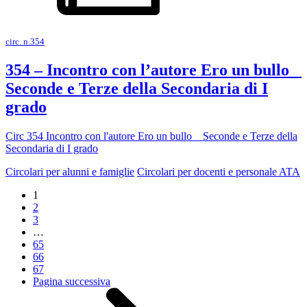
circ. n.354
354 – Incontro con l’autore Ero un bullo _
Seconde e Terze della Secondaria di I
grado
Circ 354 Incontro con l'autore Ero un bullo _ Seconde e Terze della
Secondaria di I grado
Circolari per alunni e famiglie
Circolari per docenti e personale ATA
1
2
3
…
65
66
67
Pagina successiva