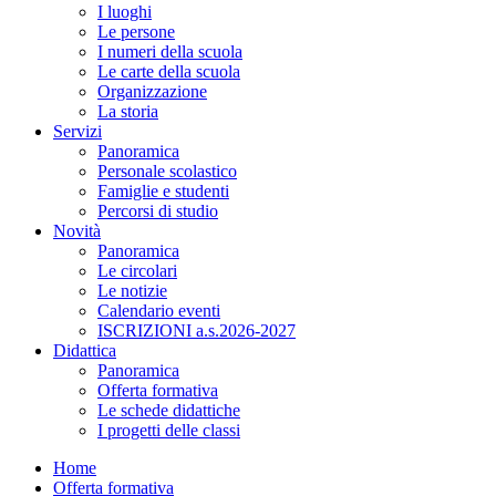
I luoghi
Le persone
I numeri della scuola
Le carte della scuola
Organizzazione
La storia
Servizi
Panoramica
Personale scolastico
Famiglie e studenti
Percorsi di studio
Novità
Panoramica
Le circolari
Le notizie
Calendario eventi
ISCRIZIONI a.s.2026-2027
Didattica
Panoramica
Offerta formativa
Le schede didattiche
I progetti delle classi
Home
Offerta formativa