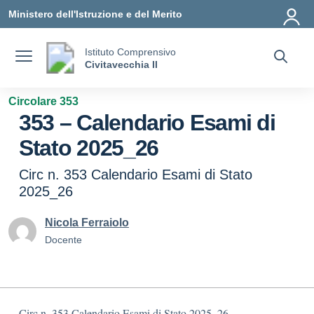
Vai ai contenuti
Vai al menu di navigazione
Vai al footer
Ministero dell'Istruzione e del Merito
Istituto Comprensivo
Civitavecchia II
Circolare 353
353 – Calendario Esami di
Stato 2025_26
Circ n. 353 Calendario Esami di Stato
2025_26
Nicola Ferraiolo
Docente
Circ n. 353 Calendario Esami di Stato 2025_26