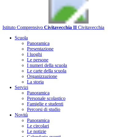
Istituto Comprensivo
Civitavecchia II
Civitavecchia
Scuola
Panoramica
Presentazione
I luoghi
Le persone
I numeri della scuola
Le carte della scuola
Organizzazione
La storia
Servizi
Panoramica
Personale scolastico
Famiglie e studenti
Percorsi di studio
Novità
Panoramica
Le circolari
Le notizie
Calendario eventi