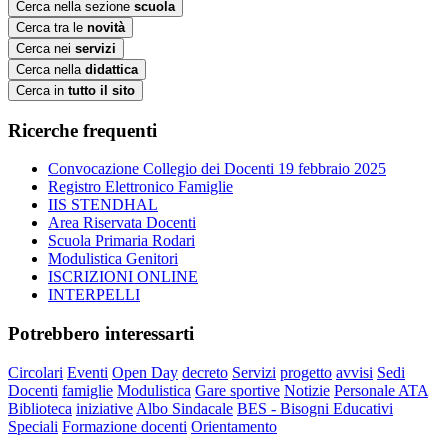
Cerca nella sezione
scuola
Cerca tra le
novità
Cerca nei
servizi
Cerca nella
didattica
Cerca in
tutto il sito
Ricerche frequenti
Convocazione Collegio dei Docenti 19 febbraio 2025
Registro Elettronico Famiglie
IIS STENDHAL
Area Riservata Docenti
Scuola Primaria Rodari
Modulistica Genitori
ISCRIZIONI ONLINE
INTERPELLI
Potrebbero interessarti
Circolari
Eventi
Open Day
decreto
Servizi
progetto
avvisi
Sedi
Docenti
famiglie
Modulistica
Gare sportive
Notizie
Personale ATA
Biblioteca
iniziative
Albo Sindacale
BES - Bisogni Educativi
Speciali
Formazione docenti
Orientamento