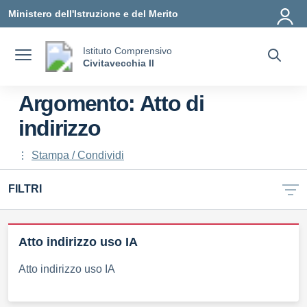
Vai ai contenuti
Vai al menu di navigazione
Vai al footer
Ministero dell'Istruzione e del Merito
Istituto Comprensivo
Civitavecchia II
Argomento: Atto di
indirizzo
Stampa / Condividi
FILTRI
Atto indirizzo uso IA
Atto indirizzo uso IA