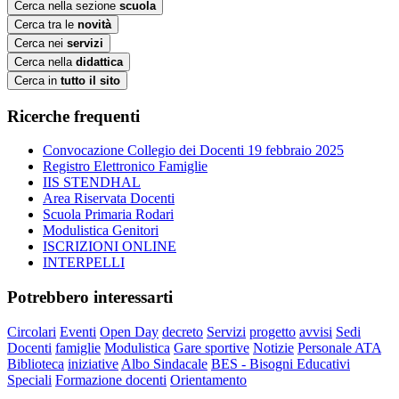
Cerca nella sezione
scuola
Cerca tra le
novità
Cerca nei
servizi
Cerca nella
didattica
Cerca in
tutto il sito
Ricerche frequenti
Convocazione Collegio dei Docenti 19 febbraio 2025
Registro Elettronico Famiglie
IIS STENDHAL
Area Riservata Docenti
Scuola Primaria Rodari
Modulistica Genitori
ISCRIZIONI ONLINE
INTERPELLI
Potrebbero interessarti
Circolari
Eventi
Open Day
decreto
Servizi
progetto
avvisi
Sedi
Docenti
famiglie
Modulistica
Gare sportive
Notizie
Personale ATA
Biblioteca
iniziative
Albo Sindacale
BES - Bisogni Educativi
Speciali
Formazione docenti
Orientamento