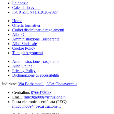
Le notizie
Calendario eventi
ISCRIZIONI a.s.2026-2027
Home
Offerta formativa
Codici disciplinari e regolamenti
Albo Online
Amministrazione Trasparente
Albo Sindacale
Cookie Policy
Tutti gli Argomenti
Amministrazione Trasparente
Albo Online
Privacy Policy
Dichiarazione di accessibilità
Indirizzo:
Via Barbaranelli, 3/3A Civitavecchia
Centralino:
0766472023
Email:
rmic8gn009@istruzione.it
Posta elettronica certificata (PEC):
rmic8gn009@pec.istruzione.it