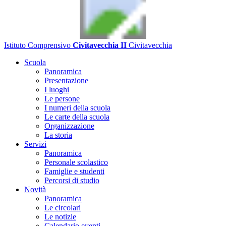
Istituto Comprensivo
Civitavecchia II
Civitavecchia
Scuola
Panoramica
Presentazione
I luoghi
Le persone
I numeri della scuola
Le carte della scuola
Organizzazione
La storia
Servizi
Panoramica
Personale scolastico
Famiglie e studenti
Percorsi di studio
Novità
Panoramica
Le circolari
Le notizie
Calendario eventi