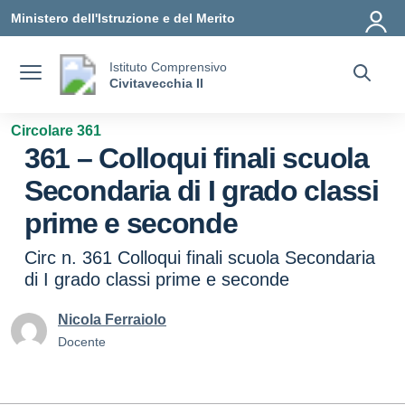
Vai ai contenuti
Vai al menu di navigazione
Vai al footer
Ministero dell'Istruzione e del Merito
Istituto Comprensivo
Civitavecchia II
Circolare 361
361 – Colloqui finali scuola
Secondaria di I grado classi
prime e seconde
Circ n. 361 Colloqui finali scuola Secondaria
di I grado classi prime e seconde
Nicola Ferraiolo
Docente