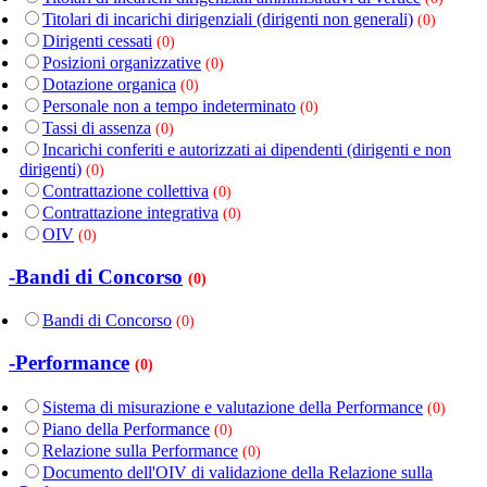
Titolari di incarichi dirigenziali (dirigenti non generali)
(0)
Dirigenti cessati
(0)
Posizioni organizzative
(0)
Dotazione organica
(0)
Personale non a tempo indeterminato
(0)
Tassi di assenza
(0)
Incarichi conferiti e autorizzati ai dipendenti (dirigenti e non
dirigenti)
(0)
Contrattazione collettiva
(0)
Contrattazione integrativa
(0)
OIV
(0)
-Bandi di Concorso
(0)
Bandi di Concorso
(0)
-Performance
(0)
Sistema di misurazione e valutazione della Performance
(0)
Piano della Performance
(0)
Relazione sulla Performance
(0)
Documento dell'OIV di validazione della Relazione sulla