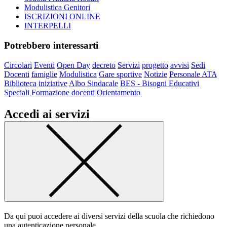
Modulistica Genitori
ISCRIZIONI ONLINE
INTERPELLI
Potrebbero interessarti
Circolari
Eventi
Open Day
decreto
Servizi
progetto
avvisi
Sedi
Docenti
famiglie
Modulistica
Gare sportive
Notizie
Personale ATA
Biblioteca
iniziative
Albo Sindacale
BES - Bisogni Educativi
Speciali
Formazione docenti
Orientamento
Accedi ai servizi
Da qui puoi accedere ai diversi servizi della scuola che richiedono
una autenticazione personale.