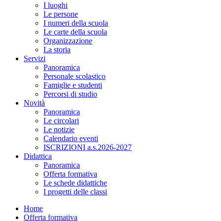
I luoghi
Le persone
I numeri della scuola
Le carte della scuola
Organizzazione
La storia
Servizi
Panoramica
Personale scolastico
Famiglie e studenti
Percorsi di studio
Novità
Panoramica
Le circolari
Le notizie
Calendario eventi
ISCRIZIONI a.s.2026-2027
Didattica
Panoramica
Offerta formativa
Le schede didattiche
I progetti delle classi
Home
Offerta formativa