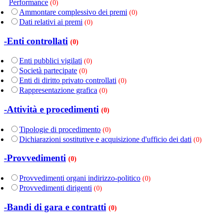
Performance
(0)
Ammontare complessivo dei premi
(0)
Dati relativi ai premi
(0)
-Enti controllati
(0)
Enti pubblici vigilati
(0)
Società partecipate
(0)
Enti di diritto privato controllati
(0)
Rappresentazione grafica
(0)
-Attività e procedimenti
(0)
Tipologie di procedimento
(0)
Dichiarazioni sostitutive e acquisizione d'ufficio dei dati
(0)
-Provvedimenti
(0)
Provvedimenti organi indirizzo-politico
(0)
Provvedimenti dirigenti
(0)
-Bandi di gara e contratti
(0)