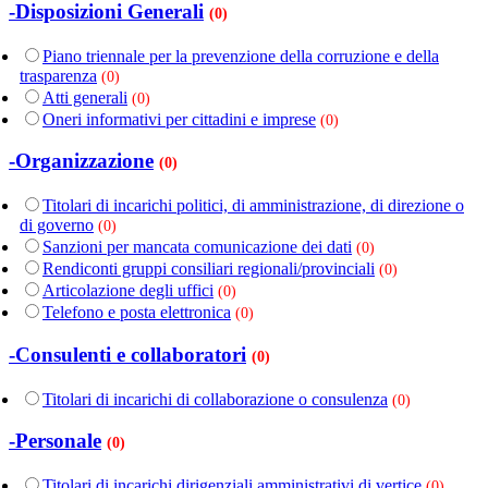
-Disposizioni Generali
(0)
Piano triennale per la prevenzione della corruzione e della
trasparenza
(0)
Atti generali
(0)
Oneri informativi per cittadini e imprese
(0)
-Organizzazione
(0)
Titolari di incarichi politici, di amministrazione, di direzione o
di governo
(0)
Sanzioni per mancata comunicazione dei dati
(0)
Rendiconti gruppi consiliari regionali/provinciali
(0)
Articolazione degli uffici
(0)
Telefono e posta elettronica
(0)
-Consulenti e collaboratori
(0)
Titolari di incarichi di collaborazione o consulenza
(0)
-Personale
(0)
Titolari di incarichi dirigenziali amministrativi di vertice
(0)