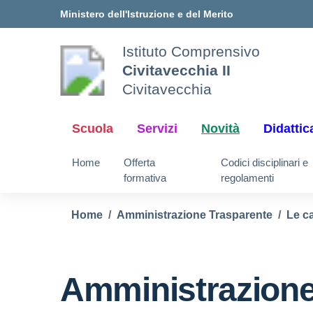
Vai ai contenuti
Vai al menu di navigazione
Vai al footer
Ministero dell'Istruzione e del Merito
Istituto Comprensivo
Civitavecchia II
Civitavecchia
Scuola
Servizi
Novità
Didattic
Home
Offerta
Codici disciplinari e
formativa
regolamenti
Home
Amministrazione Trasparente
Le ca
Amministrazione