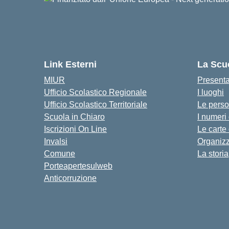
Link Esterni
La Scu
MIUR
Present
Ufficio Scolastico Regionale
I luoghi
Ufficio Scolastico Territoriale
Le pers
Scuola in Chiaro
I numeri
Iscrizioni On Line
Le carte
Invalsi
Organiz
Comune
La storia
Porteapertesulweb
Anticorruzione