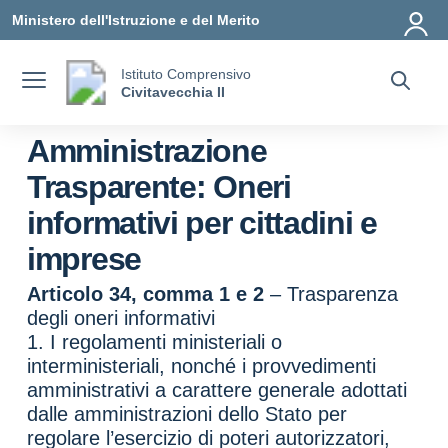
Vai ai contenuti
Vai al menu di navigazione
Vai al footer
Ministero dell'Istruzione e del Merito
Istituto Comprensivo
Civitavecchia II
Amministrazione
Trasparente:
Oneri
informativi per cittadini e
imprese
Articolo 34, comma 1 e 2
– Trasparenza
degli oneri informativi
1. I regolamenti ministeriali o
interministeriali, nonché i provvedimenti
amministrativi a carattere generale adottati
dalle amministrazioni dello Stato per
regolare l’esercizio di poteri autorizzatori,