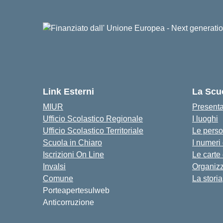
Link Esterni
La Scu
MIUR
Present
Ufficio Scolastico Regionale
I luoghi
Ufficio Scolastico Territoriale
Le pers
Scuola in Chiaro
I numeri
Iscrizioni On Line
Le carte
Invalsi
Organiz
Comune
La storia
Porteapertesulweb
Anticorruzione