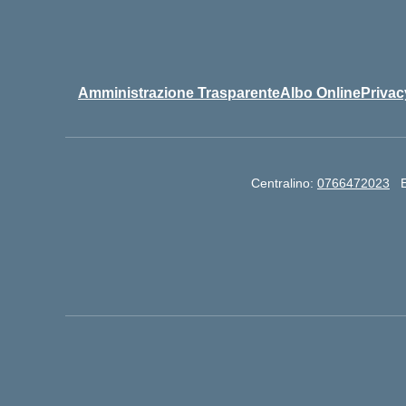
Amministrazione Trasparente
Albo Online
Privac
Centralino:
0766472023