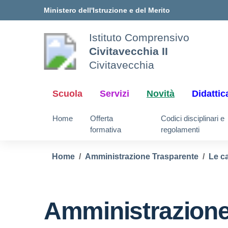
Vai ai contenuti
Vai al menu di navigazione
Vai al footer
Ministero dell'Istruzione e del Merito
Istituto Comprensivo
Civitavecchia II
Civitavecchia
Scuola
Servizi
Novità
Didattic
Home
Offerta
Codici disciplinari e
formativa
regolamenti
Home
Amministrazione Trasparente
Le ca
Amministrazione