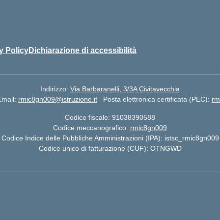
y Policy
Dichiarazione di accessibilità
Indirizzo:
Via Barbaranelli, 3/3A Civitavecchia
Email:
rmic8gn009@istruzione.it
Posta elettronica certificata (PEC):
rm
Codice fiscale: 91038390588
Codice meccanografico:
rmic8gn009
Codice Indice delle Pubbliche Amministrazioni (IPA): istsc_rmic8gn009
Codice unico di fatturazione (CUF): OTNGWD