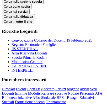
Cerca nella sezione
scuola
Cerca tra le
novità
Cerca nei
servizi
Cerca nella
didattica
Cerca in
tutto il sito
Ricerche frequenti
Convocazione Collegio dei Docenti 19 febbraio 2025
Registro Elettronico Famiglie
IIS STENDHAL
Area Riservata Docenti
Scuola Primaria Rodari
Modulistica Genitori
ISCRIZIONI ONLINE
INTERPELLI
Potrebbero interessarti
Circolari
Eventi
Open Day
decreto
Servizi
progetto
avvisi
Sedi
Docenti
famiglie
Modulistica
Gare sportive
Notizie
Personale ATA
Biblioteca
iniziative
Albo Sindacale
BES - Bisogni Educativi
Speciali
Formazione docenti
Orientamento