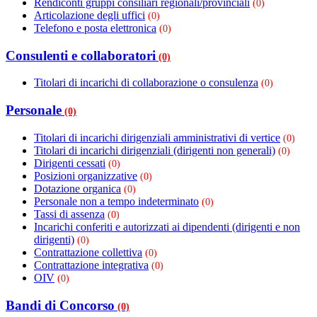
Rendiconti gruppi consiliari regionali/provinciali
(0)
Articolazione degli uffici
(0)
Telefono e posta elettronica
(0)
Consulenti e collaboratori
(0)
Titolari di incarichi di collaborazione o consulenza
(0)
Personale
(0)
Titolari di incarichi dirigenziali amministrativi di vertice
(0)
Titolari di incarichi dirigenziali (dirigenti non generali)
(0)
Dirigenti cessati
(0)
Posizioni organizzative
(0)
Dotazione organica
(0)
Personale non a tempo indeterminato
(0)
Tassi di assenza
(0)
Incarichi conferiti e autorizzati ai dipendenti (dirigenti e non
dirigenti)
(0)
Contrattazione collettiva
(0)
Contrattazione integrativa
(0)
OIV
(0)
Bandi di Concorso
(0)