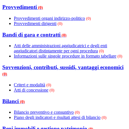
Provvedimenti
(0)
Provvedimenti organi indirizzo-politico
(0)
Provvedimenti dirigenti
(0)
Bandi di gara e contratti
(0)
Atti delle amministrazioni aggiudicatrici e degli enti
aggiudicatori distintamente per ogni procedura
(0)
Informazioni sulle singole procedure in formato tabellare
(0)
Sovvenzioni, contributi, sussidi, vantaggi economici
(0)
Criteri e modalità
(0)
Atti di concessione
(0)
Bilanci
(0)
Bilancio preventivo e consuntivo
(0)
Piano degli indicatori e risultati attesi di bilancio
(0)
Beni immobili e gestione patrimonio