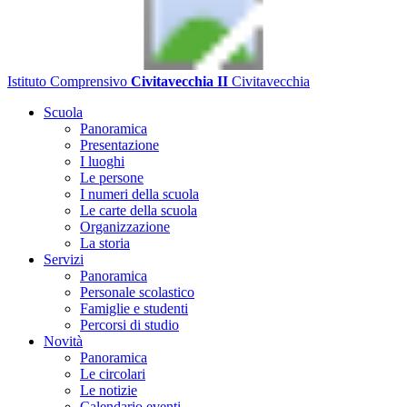
Istituto Comprensivo
Civitavecchia II
Civitavecchia
Scuola
Panoramica
Presentazione
I luoghi
Le persone
I numeri della scuola
Le carte della scuola
Organizzazione
La storia
Servizi
Panoramica
Personale scolastico
Famiglie e studenti
Percorsi di studio
Novità
Panoramica
Le circolari
Le notizie
Calendario eventi