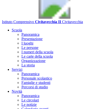
Istituto Comprensivo
Civitavecchia II
Civitavecchia
Scuola
Panoramica
Presentazione
I luoghi
Le persone
I numeri della scuola
Le carte della scuola
Organizzazione
La storia
Servizi
Panoramica
Personale scolastico
Famiglie e studenti
Percorsi di studio
Novità
Panoramica
Le circolari
Le notizie
Calendario eventi