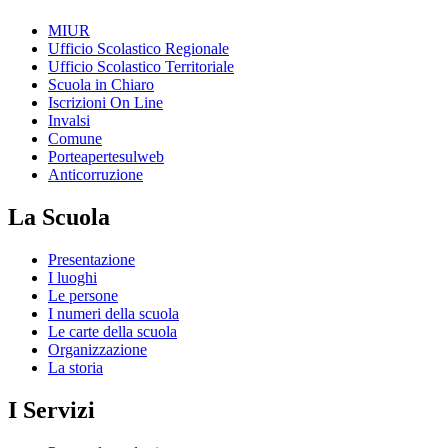
MIUR
Ufficio Scolastico Regionale
Ufficio Scolastico Territoriale
Scuola in Chiaro
Iscrizioni On Line
Invalsi
Comune
Porteapertesulweb
Anticorruzione
La Scuola
Presentazione
I luoghi
Le persone
I numeri della scuola
Le carte della scuola
Organizzazione
La storia
I Servizi