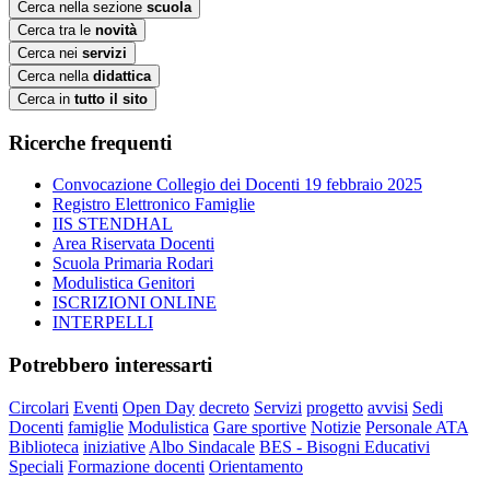
Cerca nella sezione
scuola
Cerca tra le
novità
Cerca nei
servizi
Cerca nella
didattica
Cerca in
tutto il sito
Ricerche frequenti
Convocazione Collegio dei Docenti 19 febbraio 2025
Registro Elettronico Famiglie
IIS STENDHAL
Area Riservata Docenti
Scuola Primaria Rodari
Modulistica Genitori
ISCRIZIONI ONLINE
INTERPELLI
Potrebbero interessarti
Circolari
Eventi
Open Day
decreto
Servizi
progetto
avvisi
Sedi
Docenti
famiglie
Modulistica
Gare sportive
Notizie
Personale ATA
Biblioteca
iniziative
Albo Sindacale
BES - Bisogni Educativi
Speciali
Formazione docenti
Orientamento