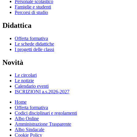
Personale scolastico
Famiglie e studenti
Percorsi di studio
Didattica
Offerta formativa
Le schede didattiche
I progetti delle classi
Novità
Le circolari
Le notizie
Calendario eventi
ISCRIZIONI a.s.2026-2027
Home
Offerta formativa
Codici disciplinari e regolamenti
Albo Online
Amministrazione Trasparente
Albo Sindacale
Cookie Policy