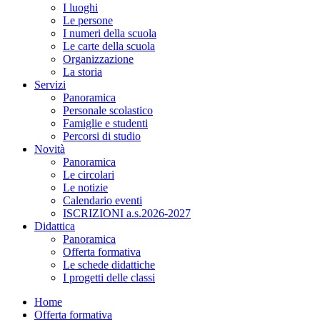
I luoghi
Le persone
I numeri della scuola
Le carte della scuola
Organizzazione
La storia
Servizi
Panoramica
Personale scolastico
Famiglie e studenti
Percorsi di studio
Novità
Panoramica
Le circolari
Le notizie
Calendario eventi
ISCRIZIONI a.s.2026-2027
Didattica
Panoramica
Offerta formativa
Le schede didattiche
I progetti delle classi
Home
Offerta formativa