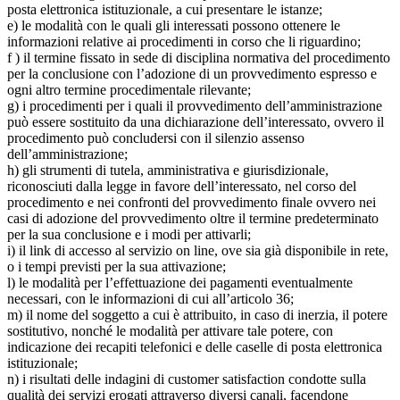
posta elettronica istituzionale, a cui presentare le istanze;
e) le modalità con le quali gli interessati possono ottenere le
informazioni relative ai procedimenti in corso che li riguardino;
f ) il termine fissato in sede di disciplina normativa del procedimento
per la conclusione con l’adozione di un provvedimento espresso e
ogni altro termine procedimentale rilevante;
g) i procedimenti per i quali il provvedimento dell’amministrazione
può essere sostituito da una dichiarazione dell’interessato, ovvero il
procedimento può concludersi con il silenzio assenso
dell’amministrazione;
h) gli strumenti di tutela, amministrativa e giurisdizionale,
riconosciuti dalla legge in favore dell’interessato, nel corso del
procedimento e nei confronti del provvedimento finale ovvero nei
casi di adozione del provvedimento oltre il termine predeterminato
per la sua conclusione e i modi per attivarli;
i) il link di accesso al servizio on line, ove sia già disponibile in rete,
o i tempi previsti per la sua attivazione;
l) le modalità per l’effettuazione dei pagamenti eventualmente
necessari, con le informazioni di cui all’articolo 36;
m) il nome del soggetto a cui è attribuito, in caso di inerzia, il potere
sostitutivo, nonché le modalità per attivare tale potere, con
indicazione dei recapiti telefonici e delle caselle di posta elettronica
istituzionale;
n) i risultati delle indagini di customer satisfaction condotte sulla
qualità dei servizi erogati attraverso diversi canali, facendone