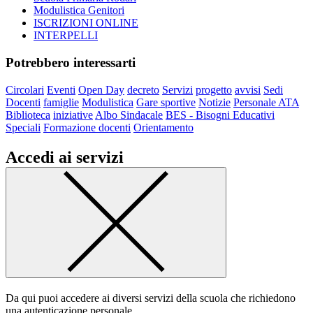
Modulistica Genitori
ISCRIZIONI ONLINE
INTERPELLI
Potrebbero interessarti
Circolari
Eventi
Open Day
decreto
Servizi
progetto
avvisi
Sedi
Docenti
famiglie
Modulistica
Gare sportive
Notizie
Personale ATA
Biblioteca
iniziative
Albo Sindacale
BES - Bisogni Educativi
Speciali
Formazione docenti
Orientamento
Accedi ai servizi
Da qui puoi accedere ai diversi servizi della scuola che richiedono
una autenticazione personale.