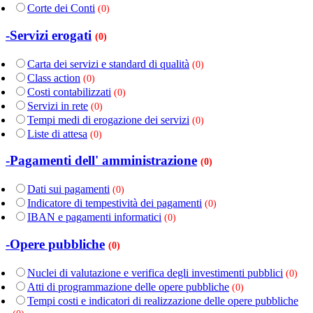
Corte dei Conti
(0)
-Servizi erogati
(0)
Carta dei servizi e standard di qualità
(0)
Class action
(0)
Costi contabilizzati
(0)
Servizi in rete
(0)
Tempi medi di erogazione dei servizi
(0)
Liste di attesa
(0)
-Pagamenti dell' amministrazione
(0)
Dati sui pagamenti
(0)
Indicatore di tempestività dei pagamenti
(0)
IBAN e pagamenti informatici
(0)
-Opere pubbliche
(0)
Nuclei di valutazione e verifica degli investimenti pubblici
(0)
Atti di programmazione delle opere pubbliche
(0)
Tempi costi e indicatori di realizzazione delle opere pubbliche