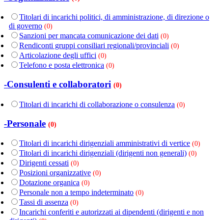
Titolari di incarichi politici, di amministrazione, di direzione o
di governo
(0)
Sanzioni per mancata comunicazione dei dati
(0)
Rendiconti gruppi consiliari regionali/provinciali
(0)
Articolazione degli uffici
(0)
Telefono e posta elettronica
(0)
-Consulenti e collaboratori
(0)
Titolari di incarichi di collaborazione o consulenza
(0)
-Personale
(0)
Titolari di incarichi dirigenziali amministrativi di vertice
(0)
Titolari di incarichi dirigenziali (dirigenti non generali)
(0)
Dirigenti cessati
(0)
Posizioni organizzative
(0)
Dotazione organica
(0)
Personale non a tempo indeterminato
(0)
Tassi di assenza
(0)
Incarichi conferiti e autorizzati ai dipendenti (dirigenti e non