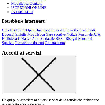
Modulistica Genitori
ISCRIZIONI ONLINE
INTERPELLI
Potrebbero interessarti
Circolari
Eventi
Open Day
decreto
Servizi
progetto
avvisi
Sedi
Docenti
famiglie
Modulistica
Gare sportive
Notizie
Personale ATA
Biblioteca
iniziative
Albo Sindacale
BES - Bisogni Educativi
Speciali
Formazione docenti
Orientamento
Accedi ai servizi
Da qui puoi accedere ai diversi servizi della scuola che richiedono
una autenticazione personale.