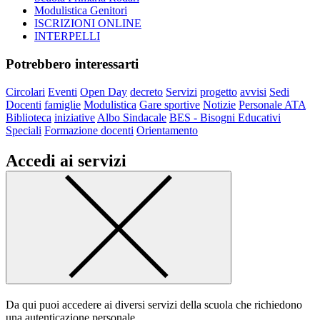
Modulistica Genitori
ISCRIZIONI ONLINE
INTERPELLI
Potrebbero interessarti
Circolari
Eventi
Open Day
decreto
Servizi
progetto
avvisi
Sedi
Docenti
famiglie
Modulistica
Gare sportive
Notizie
Personale ATA
Biblioteca
iniziative
Albo Sindacale
BES - Bisogni Educativi
Speciali
Formazione docenti
Orientamento
Accedi ai servizi
Da qui puoi accedere ai diversi servizi della scuola che richiedono
una autenticazione personale.