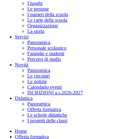
I luoghi
Le persone
I numeri della scuola
Le carte della scuola
Organizzazione
La storia
Servizi
Panoramica
Personale scolastico
Famiglie e studenti
Percorsi di studio
Novità
Panoramica
Le circolari
Le notizie
Calendario eventi
ISCRIZIONI a.s.2026-2027
Didattica
Panoramica
Offerta formativa
Le schede didattiche
I progetti delle classi
Home
Offerta formativa