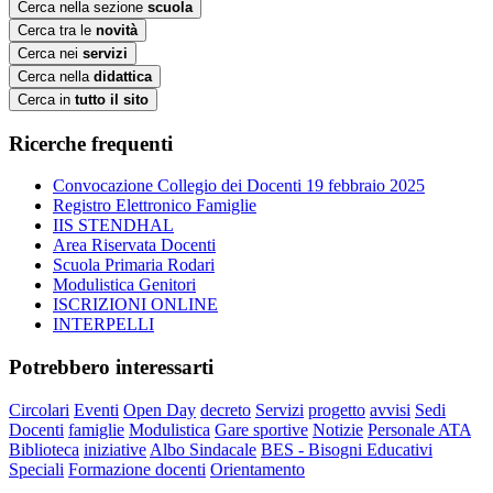
Cerca nella sezione
scuola
Cerca tra le
novità
Cerca nei
servizi
Cerca nella
didattica
Cerca in
tutto il sito
Ricerche frequenti
Convocazione Collegio dei Docenti 19 febbraio 2025
Registro Elettronico Famiglie
IIS STENDHAL
Area Riservata Docenti
Scuola Primaria Rodari
Modulistica Genitori
ISCRIZIONI ONLINE
INTERPELLI
Potrebbero interessarti
Circolari
Eventi
Open Day
decreto
Servizi
progetto
avvisi
Sedi
Docenti
famiglie
Modulistica
Gare sportive
Notizie
Personale ATA
Biblioteca
iniziative
Albo Sindacale
BES - Bisogni Educativi
Speciali
Formazione docenti
Orientamento