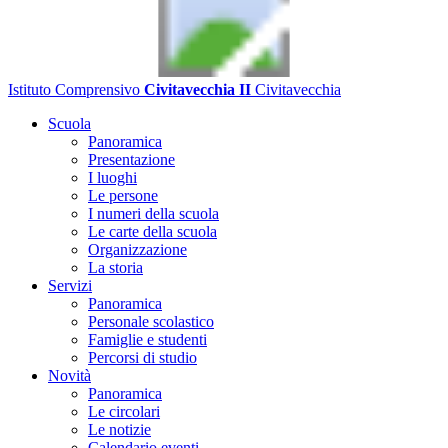
Istituto Comprensivo
Civitavecchia II
Civitavecchia
Scuola
Panoramica
Presentazione
I luoghi
Le persone
I numeri della scuola
Le carte della scuola
Organizzazione
La storia
Servizi
Panoramica
Personale scolastico
Famiglie e studenti
Percorsi di studio
Novità
Panoramica
Le circolari
Le notizie
Calendario eventi