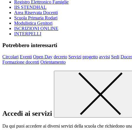
Registro Elettronico Famiglie
IIS STENDHAL
Area Riservata Docenti
Scuola Primaria Rodari
Modulistica Genitori
ISCRIZIONI ONLINE
INTERPELLI
Potrebbero interessarti
Circolari
Eventi
Open Day
decreto
Servizi
progetto
avvisi
Sedi
Docen
Formazione docenti
Orientamento
Accedi ai servizi
Da qui puoi accedere ai diversi servizi della scuola che richiedono un