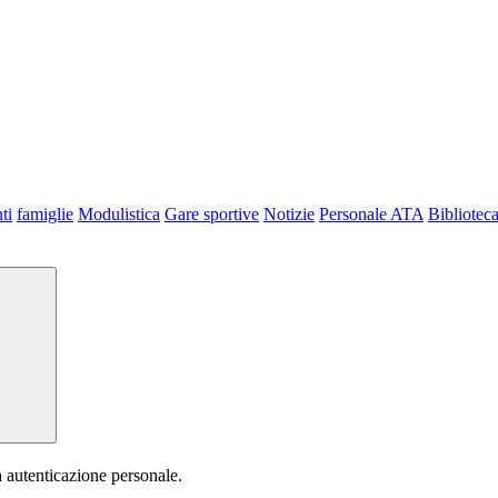
ti
famiglie
Modulistica
Gare sportive
Notizie
Personale ATA
Bibliotec
a autenticazione personale.