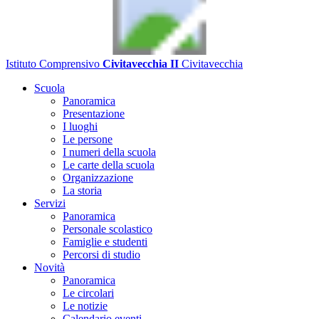
Istituto Comprensivo
Civitavecchia II
Civitavecchia
Scuola
Panoramica
Presentazione
I luoghi
Le persone
I numeri della scuola
Le carte della scuola
Organizzazione
La storia
Servizi
Panoramica
Personale scolastico
Famiglie e studenti
Percorsi di studio
Novità
Panoramica
Le circolari
Le notizie
Calendario eventi