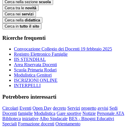
Cerca nella sezione
scuola
Cerca tra le
novità
Cerca nei
servizi
Cerca nella
didattica
Cerca in
tutto il sito
Ricerche frequenti
Convocazione Collegio dei Docenti 19 febbraio 2025
Registro Elettronico Famiglie
IIS STENDHAL
Area Riservata Docenti
Scuola Primaria Rodari
Modulistica Genitori
ISCRIZIONI ONLINE
INTERPELLI
Potrebbero interessarti
Circolari
Eventi
Open Day
decreto
Servizi
progetto
avvisi
Sedi
Docenti
famiglie
Modulistica
Gare sportive
Notizie
Personale ATA
Biblioteca
iniziative
Albo Sindacale
BES - Bisogni Educativi
Speciali
Formazione docenti
Orientamento