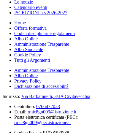
Le notizie
Calendario eventi
ISCRIZIONI a.s.2026-2027
Home
Offerta formativa
Codici disciplinari e regolamenti
Albo Online
Amministrazione Trasparente
Albo Sindacale
Cookie Policy
Tutti gli Argomenti
Amministrazione Trasparente
Albo Online
Privacy Policy
Dichiarazione di accessibilità
Indirizzo:
Via Barbaranelli, 3/3A Civitavecchia
Centralino:
0766472023
Email:
rmic8gn009@istruzione.it
Posta elettronica certificata (PEC):
rmic8gn009@pec.istruzione.it
Codice fiscale: 91038390588