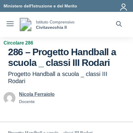
Vai ai contenuti
Vai al menu di navigazione
Vai al footer
Ministero dell'Istruzione e del Merito
Istituto Comprensivo
Civitavecchia II
Circolare 286
286 – Progetto Handball a
scuola _ classi III Rodari
Progetto Handball a scuola _ classi III
Rodari
Nicola Ferraiolo
Docente
Progetto Handball a scuola _ classi III Rodari