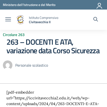
Vai ai contenuti
Vai al menu di navigazione
Vai al footer
Ministero dell'Istruzione e del Merito
Istituto Comprensivo
Civitavecchia II
Circolare 263
263 – DOCENTI E ATA,
variazione data Corso Sicurezza
Personale scolastico
[pdf-embedder
url=”https://iccivitavecchia2.edu.it/web/wp-
content/uploads/2024/04/263-DOCENTI-E-ATA-