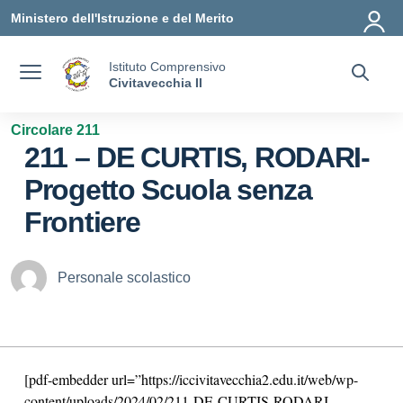
Vai ai contenuti
Vai al menu di navigazione
Vai al footer
Ministero dell'Istruzione e del Merito
Istituto Comprensivo
Civitavecchia II
Circolare 211
211 – DE CURTIS, RODARI-
Progetto Scuola senza
Frontiere
Personale scolastico
[pdf-embedder url=”https://iccivitavecchia2.edu.it/web/wp-
content/uploads/2024/02/211-DE-CURTIS-RODARI-