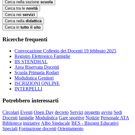
Cerca nella sezione
scuola
Cerca tra le
novità
Cerca nei
servizi
Cerca nella
didattica
Cerca in
tutto il sito
Ricerche frequenti
Convocazione Collegio dei Docenti 19 febbraio 2025
Registro Elettronico Famiglie
IIS STENDHAL
Area Riservata Docenti
Scuola Primaria Rodari
Modulistica Genitori
ISCRIZIONI ONLINE
INTERPELLI
Potrebbero interessarti
Circolari
Eventi
Open Day
decreto
Servizi
progetto
avvisi
Sedi
Docenti
famiglie
Modulistica
Gare sportive
Notizie
Personale ATA
Biblioteca
iniziative
Albo Sindacale
BES - Bisogni Educativi
Speciali
Formazione docenti
Orientamento