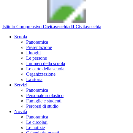
Istituto Comprensivo
Civitavecchia II
Civitavecchia
Scuola
Panoramica
Presentazione
I luoghi
Le persone
I numeri della scuola
Le carte della scuola
Organizzazione
La storia
Servizi
Panoramica
Personale scolastico
Famiglie e studenti
Percorsi di studio
Novità
Panoramica
Le circolari
Le notizie
Calendario eventi