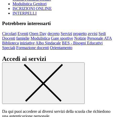
Modulistica Genitori
ISCRIZIONI ONLINE
INTERPELLI
Potrebbero interessarti
Circolari
Eventi
Open Day
decreto
Servizi
progetto
avvisi
Sedi
Docenti
famiglie
Modulistica
Gare sportive
Notizie
Personale ATA
Biblioteca
iniziative
Albo Sindacale
BES - Bisogni Educativi
Speciali
Formazione docenti
Orientamento
Accedi ai servizi
Da qui puoi accedere ai diversi servizi della scuola che richiedono
una autenticazione personale.