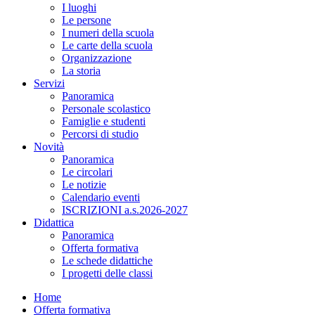
I luoghi
Le persone
I numeri della scuola
Le carte della scuola
Organizzazione
La storia
Servizi
Panoramica
Personale scolastico
Famiglie e studenti
Percorsi di studio
Novità
Panoramica
Le circolari
Le notizie
Calendario eventi
ISCRIZIONI a.s.2026-2027
Didattica
Panoramica
Offerta formativa
Le schede didattiche
I progetti delle classi
Home
Offerta formativa