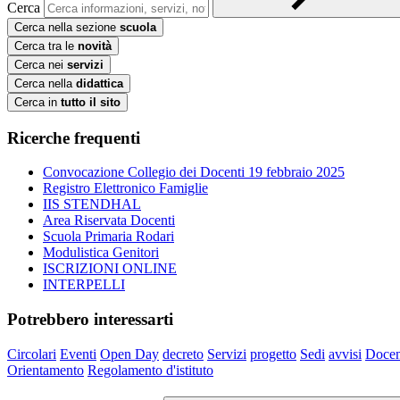
Cerca
Cerca nella sezione
scuola
Cerca tra le
novità
Cerca nei
servizi
Cerca nella
didattica
Cerca in
tutto il sito
Ricerche frequenti
Convocazione Collegio dei Docenti 19 febbraio 2025
Registro Elettronico Famiglie
IIS STENDHAL
Area Riservata Docenti
Scuola Primaria Rodari
Modulistica Genitori
ISCRIZIONI ONLINE
INTERPELLI
Potrebbero interessarti
Circolari
Eventi
Open Day
decreto
Servizi
progetto
Sedi
avvisi
Docen
Orientamento
Regolamento d'istituto