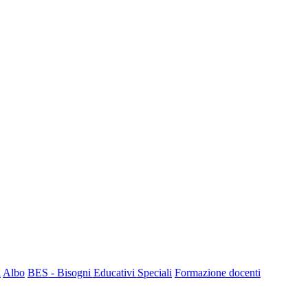
a
Albo
BES - Bisogni Educativi Speciali
Formazione docenti