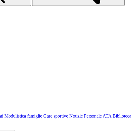
ti
Modulistica
famiglie
Gare sportive
Notizie
Personale ATA
Bibliotec