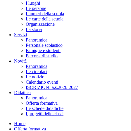
I luoghi
Le persone
I numeri della scuola
Le carte della scuola
Organizzazione
La storia
Servizi
Panoramica
Personale scolastico
Famiglie e studenti
Percorsi di studio
Novità
Panoramica
Le circolari
Le notizie
Calendario eventi
ISCRIZIONI a.s.2026-2027
Didattica
Panoramica
Offerta formativa
Le schede didattiche
I progetti delle classi
Home
Offerta formativa