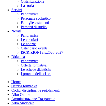
Organizzazione
La storia
Servizi
Panoramica
Personale scolastico
Famiglie e studenti
Percorsi di studio
Novità
Panoramica
Le circolari
Le notizie
Calendario eventi
ISCRIZIONI a.s.2026-2027
Didattica
Panoramica
Offerta formativa
Le schede didattiche
I progetti delle classi
Home
Offerta formativa
Codici disciplinari e regolamenti
Albo Online
Amministrazione Trasparente
Albo Sindacale