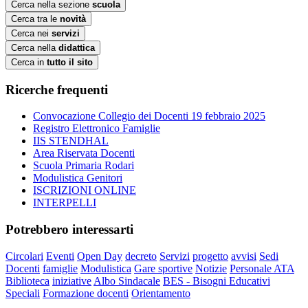
Cerca nella sezione
scuola
Cerca tra le
novità
Cerca nei
servizi
Cerca nella
didattica
Cerca in
tutto il sito
Ricerche frequenti
Convocazione Collegio dei Docenti 19 febbraio 2025
Registro Elettronico Famiglie
IIS STENDHAL
Area Riservata Docenti
Scuola Primaria Rodari
Modulistica Genitori
ISCRIZIONI ONLINE
INTERPELLI
Potrebbero interessarti
Circolari
Eventi
Open Day
decreto
Servizi
progetto
avvisi
Sedi
Docenti
famiglie
Modulistica
Gare sportive
Notizie
Personale ATA
Biblioteca
iniziative
Albo Sindacale
BES - Bisogni Educativi
Speciali
Formazione docenti
Orientamento