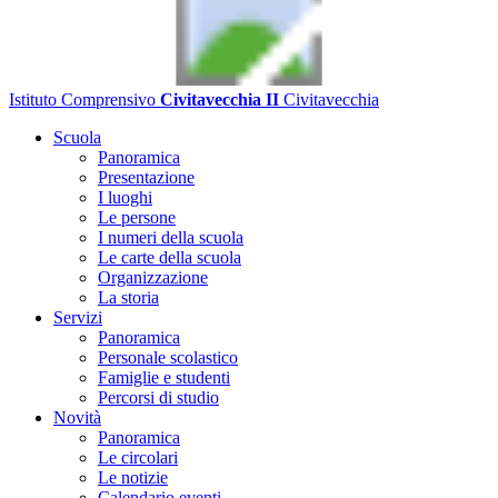
Istituto Comprensivo
Civitavecchia II
Civitavecchia
Scuola
Panoramica
Presentazione
I luoghi
Le persone
I numeri della scuola
Le carte della scuola
Organizzazione
La storia
Servizi
Panoramica
Personale scolastico
Famiglie e studenti
Percorsi di studio
Novità
Panoramica
Le circolari
Le notizie
Calendario eventi