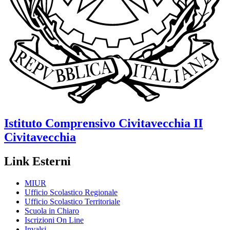
Istituto Comprensivo
Civitavecchia II
Civitavecchia
Link Esterni
MIUR
Ufficio Scolastico Regionale
Ufficio Scolastico Territoriale
Scuola in Chiaro
Iscrizioni On Line
Invalsi