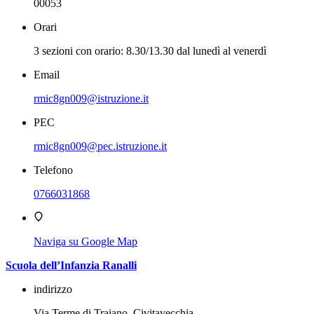
00053
Orari
3 sezioni con orario: 8.30/13.30 dal lunedì al venerdì
Email
rmic8gn009@istruzione.it
PEC
rmic8gn009@pec.istruzione.it
Telefono
0766031868
Naviga su Google Map
Scuola dell’Infanzia Ranalli
indirizzo
Via Terme di Traiano, Civitavecchia