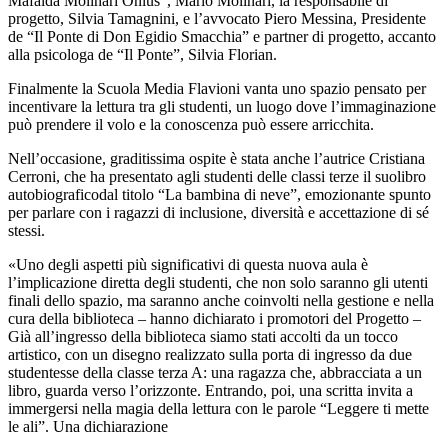
Mafalda Molinari Onlus”, Mario Molinari, la responsabile di
progetto, Silvia Tamagnini, e l’avvocato Piero Messina, Presidente
de “Il Ponte di Don Egidio Smacchia” e partner di progetto, accanto
alla psicologa de “Il Ponte”, Silvia Florian.
Finalmente la Scuola Media Flavioni vanta uno spazio pensato per
incentivare la lettura tra gli studenti, un luogo dove l’immaginazione
può prendere il volo e la conoscenza può essere arricchita.
Nell’occasione, graditissima ospite è stata anche l’autrice Cristiana
Cerroni, che ha presentato agli studenti delle classi terze il suolibro
autobiograficodal titolo “La bambina di neve”, emozionante spunto
per parlare con i ragazzi di inclusione, diversità e accettazione di sé
stessi.
«Uno degli aspetti più significativi di questa nuova aula è
l’implicazione diretta degli studenti, che non solo saranno gli utenti
finali dello spazio, ma saranno anche coinvolti nella gestione e nella
cura della biblioteca – hanno dichiarato i promotori del Progetto –
Già all’ingresso della biblioteca siamo stati accolti da un tocco
artistico, con un disegno realizzato sulla porta di ingresso da due
studentesse della classe terza A: una ragazza che, abbracciata a un
libro, guarda verso l’orizzonte. Entrando, poi, una scritta invita a
immergersi nella magia della lettura con le parole “Leggere ti mette
le ali”. Una dichiarazione