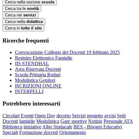
Cerca nella sezione
scuola
Cerca tra le
novità
Cerca nei
servizi
Cerca nella
didattica
Cerca in
tutto il sito
Ricerche frequenti
Convocazione Collegio dei Docenti 19 febbraio 2025
Registro Elettronico Famiglie
IIS STENDHAL
Area Riservata Docenti
Scuola Primaria Rodari
Modulistica Genitori
ISCRIZIONI ONLINE
INTERPELLI
Potrebbero interessarti
Circolari
Eventi
Open Day
decreto
Servizi
progetto
avvisi
Sedi
Docenti
famiglie
Modulistica
Gare sportive
Notizie
Personale ATA
Biblioteca
iniziative
Albo Sindacale
BES - Bisogni Educativi
Speciali
Formazione docenti
Orientamento