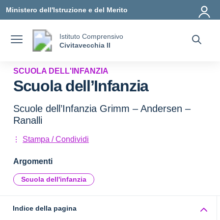
Vai ai contenuti
Vai al menu di navigazione
Vai al footer
Ministero dell'Istruzione e del Merito
Istituto Comprensivo
Civitavecchia II
SCUOLA DELL'INFANZIA
Scuola dell’Infanzia
Scuole dell’Infanzia Grimm – Andersen –
Ranalli
Stampa / Condividi
Argomenti
Scuola dell'infanzia
Indice della pagina