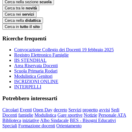
Cerca nella sezione
scuola
Cerca tra le
novità
Cerca nei
servizi
Cerca nella
didattica
Cerca in
tutto il sito
Ricerche frequenti
Convocazione Collegio dei Docenti 19 febbraio 2025
Registro Elettronico Famiglie
IIS STENDHAL
Area Riservata Docenti
Scuola Primaria Rodari
Modulistica Genitori
ISCRIZIONI ONLINE
INTERPELLI
Potrebbero interessarti
Circolari
Eventi
Open Day
decreto
Servizi
progetto
avvisi
Sedi
Docenti
famiglie
Modulistica
Gare sportive
Notizie
Personale ATA
Biblioteca
iniziative
Albo Sindacale
BES - Bisogni Educativi
Speciali
Formazione docenti
Orientamento