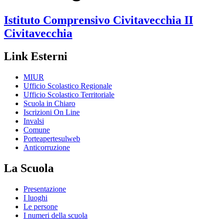
Istituto Comprensivo
Civitavecchia II
Civitavecchia
Link Esterni
MIUR
Ufficio Scolastico Regionale
Ufficio Scolastico Territoriale
Scuola in Chiaro
Iscrizioni On Line
Invalsi
Comune
Porteapertesulweb
Anticorruzione
La Scuola
Presentazione
I luoghi
Le persone
I numeri della scuola