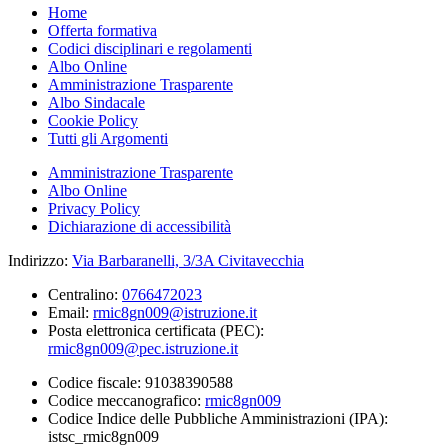
Home
Offerta formativa
Codici disciplinari e regolamenti
Albo Online
Amministrazione Trasparente
Albo Sindacale
Cookie Policy
Tutti gli Argomenti
Amministrazione Trasparente
Albo Online
Privacy Policy
Dichiarazione di accessibilità
Indirizzo:
Via Barbaranelli, 3/3A Civitavecchia
Centralino:
0766472023
Email:
rmic8gn009@istruzione.it
Posta elettronica certificata (PEC):
rmic8gn009@pec.istruzione.it
Codice fiscale: 91038390588
Codice meccanografico:
rmic8gn009
Codice Indice delle Pubbliche Amministrazioni (IPA):
istsc_rmic8gn009