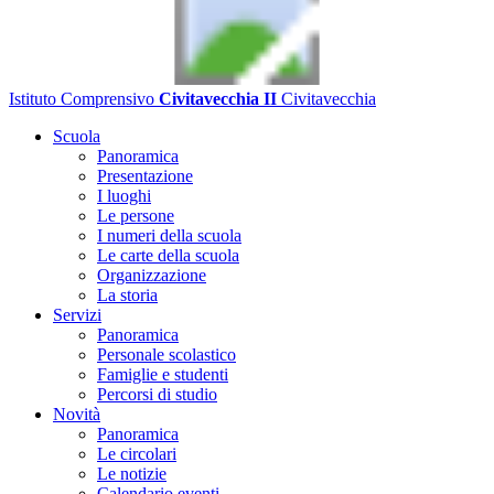
Istituto Comprensivo
Civitavecchia II
Civitavecchia
Scuola
Panoramica
Presentazione
I luoghi
Le persone
I numeri della scuola
Le carte della scuola
Organizzazione
La storia
Servizi
Panoramica
Personale scolastico
Famiglie e studenti
Percorsi di studio
Novità
Panoramica
Le circolari
Le notizie
Calendario eventi