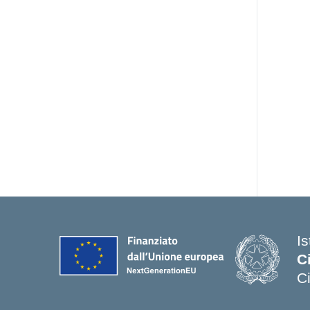
I
C
C