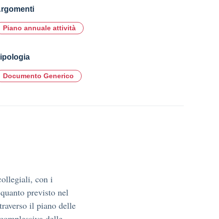
rgomenti
Piano annuale attività
ipologia
Documento Generico
collegiali, con i
 quanto previsto nel
averso il piano delle
e complessiva delle