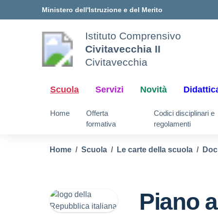
Vai ai contenuti
Vai al menu di navigazione
Vai al footer
Ministero dell'Istruzione e del Merito
Istituto Comprensivo
Civitavecchia II
Civitavecchia
Scuola
Servizi
Novità
Didattic
Home
Offerta
Codici disciplinari e
formativa
regolamenti
Home
Scuola
Le carte della scuola
Doc
Piano a