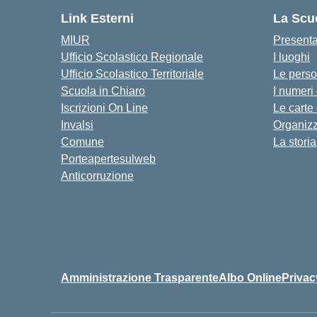
Link Esterni
La Scu
MIUR
Present
Ufficio Scolastico Regionale
I luoghi
Ufficio Scolastico Territoriale
Le pers
Scuola in Chiaro
I numeri
Iscrizioni On Line
Le carte
Invalsi
Organiz
Comune
La storia
Porteapertesulweb
Anticorruzione
Amministrazione Trasparente
Albo Online
Privac