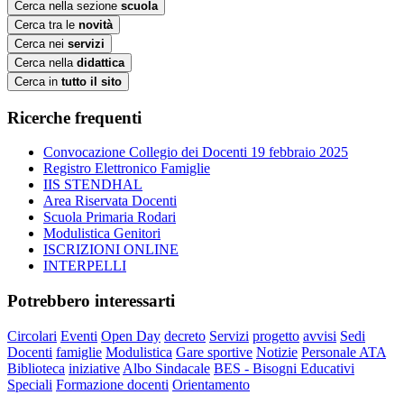
Cerca nella sezione
scuola
Cerca tra le
novità
Cerca nei
servizi
Cerca nella
didattica
Cerca in
tutto il sito
Ricerche frequenti
Convocazione Collegio dei Docenti 19 febbraio 2025
Registro Elettronico Famiglie
IIS STENDHAL
Area Riservata Docenti
Scuola Primaria Rodari
Modulistica Genitori
ISCRIZIONI ONLINE
INTERPELLI
Potrebbero interessarti
Circolari
Eventi
Open Day
decreto
Servizi
progetto
avvisi
Sedi
Docenti
famiglie
Modulistica
Gare sportive
Notizie
Personale ATA
Biblioteca
iniziative
Albo Sindacale
BES - Bisogni Educativi
Speciali
Formazione docenti
Orientamento