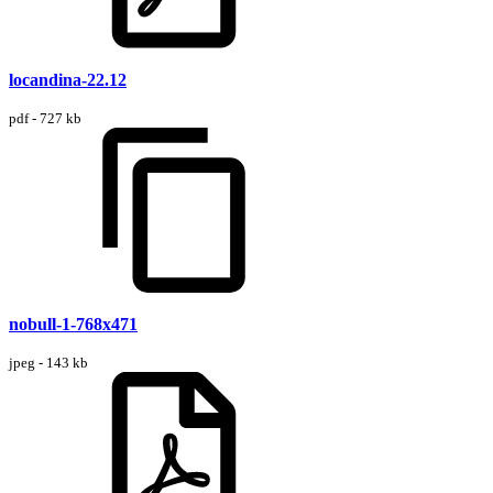
locandina-22.12
pdf - 727 kb
nobull-1-768x471
jpeg - 143 kb