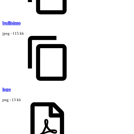
bullisimo
jpeg - 115 kb
logo
png - 13 kb