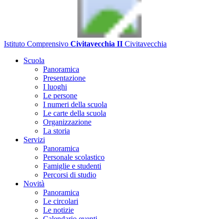
Istituto Comprensivo
Civitavecchia II
Civitavecchia
Scuola
Panoramica
Presentazione
I luoghi
Le persone
I numeri della scuola
Le carte della scuola
Organizzazione
La storia
Servizi
Panoramica
Personale scolastico
Famiglie e studenti
Percorsi di studio
Novità
Panoramica
Le circolari
Le notizie
Calendario eventi