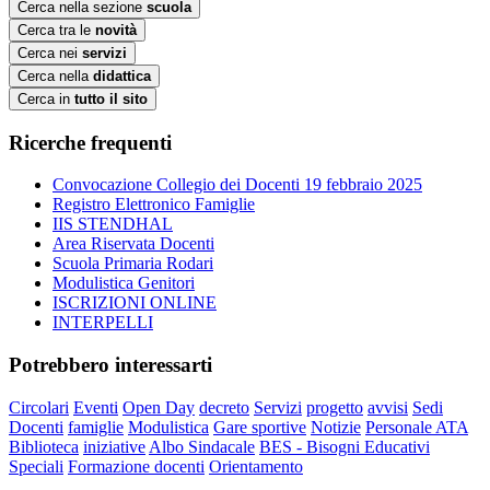
Cerca nella sezione
scuola
Cerca tra le
novità
Cerca nei
servizi
Cerca nella
didattica
Cerca in
tutto il sito
Ricerche frequenti
Convocazione Collegio dei Docenti 19 febbraio 2025
Registro Elettronico Famiglie
IIS STENDHAL
Area Riservata Docenti
Scuola Primaria Rodari
Modulistica Genitori
ISCRIZIONI ONLINE
INTERPELLI
Potrebbero interessarti
Circolari
Eventi
Open Day
decreto
Servizi
progetto
avvisi
Sedi
Docenti
famiglie
Modulistica
Gare sportive
Notizie
Personale ATA
Biblioteca
iniziative
Albo Sindacale
BES - Bisogni Educativi
Speciali
Formazione docenti
Orientamento