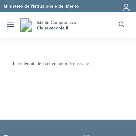
Vai ai contenuti
Vai al menu di navigazione
Vai al footer
Ministero dell'Istruzione e del Merito
Istituto Comprensivo
Civitavecchia II
Il contenuto della circolare n. è riservato.